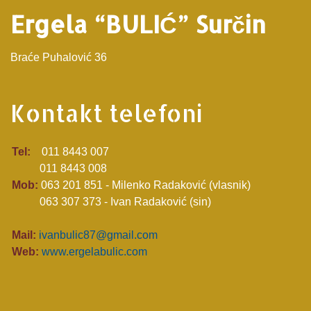
Ergela “BULIĆ” Surčin
Bra
ć
e Puhalović 36
Kontakt telefoni
Tel:
011 8443 007
011 8443 008
Mob:
063 201 851 - Milenko Radaković (vlasnik)
063 307 373 - Ivan Radaković (sin)
Mail:
ivanbulic87@gmail.com
Web:
www.ergelabulic.com