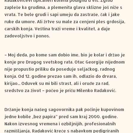
Radakovićevi lipicaneri kolena podignu u vis. Zglob
zapleše ka grudima, a plemenita glava sklizne još niže s
vrata. Te bele grudi i sapi umeju da zastraše, čak i jake
ruke da umore. Ali žrtve su male za cenjeni ples grdosija,
carskih konja. Veština traži vreme i kvalitet, a daje
zadovoljstvo i ponos.
– Moj deda, po kome sam dobio ime, bio je kolar i držao je
konje pre Drugog svetskog rata. Otac Georgije nijednom
nije propustio priliku da poseduje seljačkog, radnog
konja. Od 12. godine prezao sam ih, odlazio do drvara,
kirijao... Oduvek su mi bili strast, ali i oruđe za rad,
sredstvo za život – počeo je priču Milenko Radaković.
Držanje konja našeg sagovornika pak počinje kupovinom
jedne kobile „bez papira” pred sam kraj 2000. godine.
Nakon izvesnog vremena i ozbiljnijih, profesionalnih
razmišljanja, Radaković kreće s nabavkom pedigriranih