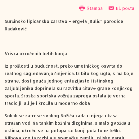
Štampa
El. pošta
Surčinsko lipicansko carstvo – ergela „Bulić” porodice
Radaković
Vriska ukroćenih belih konja
Iz prošlosti u budućnost, preko umetničkog osvrta do
realnog sagledavanja činjenica. Iz bilo kog ugla, s ma koje
strane, dostignuća jednog entuzijaste i istinskog
zaljubljenika doprinela su razvitku čitave grane konjičkog
sporta. Srpska sportska vožnja zaprega ostala je verna
tradiciji, ali je i kročila u moderno doba
Sokak se zatrese svakog Božića kada u njega ukasa
strašan vod. Na tankim kožnim dizginima, s malo gvožđa u
ustima, okreću se na petoparcu konji pola tone teški.
Njihova kopita razbijaju sremačku zemlju, njiske paraju