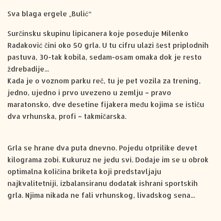
Sva blaga ergele „Bulić“
Surčinsku skupinu lipicanera koje poseduje Milenko
Radaković čini oko 50 grla. U tu cifru ulazi šest priplodnih
pastuva, 30-tak kobila, sedam-osam omaka dok je resto
ždrebadije...
Kada je o voznom parku reč, tu je pet vozila za trening,
jedno, ujedno i prvo uvezeno u zemlju – pravo
maratonsko, dve desetine fijakera među kojima se ističu
dva vrhunska, profi – takmičarska.
Grla se hrane dva puta dnevno. Pojedu otprilike devet
kilograma zobi. Kukuruz ne jedu svi. Dodaje im se u obrok
optimalna količina briketa koji predstavljaju
najkvalitetniji, izbalansiranu dodatak ishrani sportskih
grla. Njima nikada ne fali vrhunskog, livadskog sena...