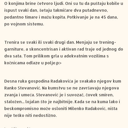
O konjima brine četvoro ljudi. Oni su tu da puštaju kobile u
ispust svaki dan, šetaju takmičare dva putadnevno,
pedantno timare i mažu kopita. Potkivanje je na 45 dana,
po vojnom sistemu.
Trenira se svaki ili svaki drugi dan. Menjaju se trening-
garniture, a skoncentrisan i aktivan rad traje od jednog do
dva sata. Tom prilikom grla u adekvatnim vozilima s
kočnicama odlaze u polje.p>
Desna ruka gospodina Radakovića je svakako njegov kum
Ranko Stevanović. Na kumstvu se ne završavaju njegova
zvanja i umeća. Stevanović je i suvozač, čovek smiren,
staložen... lojalan što je najbitnije. Kada se na kuma lako i
beskompromisno može osloniti Milenko Radaković, ništa
nije teško niti nedostižno.