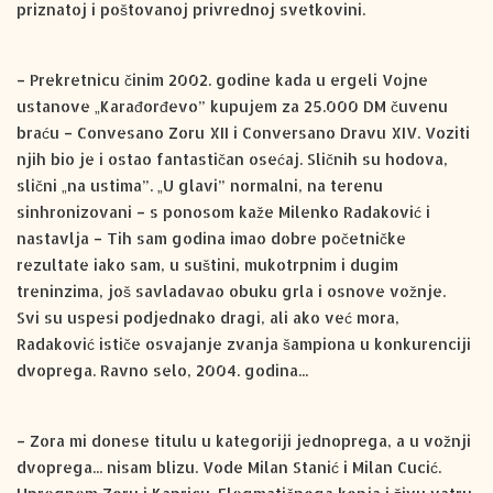
priznatoj i poštovanoj privrednoj svetkovini.
– Prekretnicu činim 2002. godine kada u ergeli Vojne
ustanove „Karađorđevo” kupujem za 25.000 DM čuvenu
braću – Convesano Zoru XII i Conversano Dravu XIV. Voziti
njih bio je i ostao fantastičan osećaj. Sličnih su hodova,
slični „na ustima”. „U glavi” normalni, na terenu
sinhronizovani – s ponosom kaže Milenko Radaković i
nastavlja – Tih sam godina imao dobre početničke
rezultate iako sam, u suštini, mukotrpnim i dugim
treninzima, još savladavao obuku grla i osnove vožnje.
Svi su uspesi podjednako dragi, ali ako već mora,
Radaković ističe osvajanje zvanja šampiona u konkurenciji
dvoprega. Ravno selo, 2004. godina...
– Zora mi donese titulu u kategoriji jednoprega, a u vožnji
dvoprega... nisam blizu. Vode Milan Stanić i Milan Cucić.