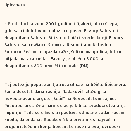
lipicanera.
– Pred start sezone 2001. godine i fijakerijadu u Crepaji
gde sam i debitovao, dolazim u posed Favory Batoste i
Neapolitano Batoste. Bili su to lipički, vredni konji. Favory
Batostu sam našao u Sremu, a Neapolitano Batostu u
Surduku. Sećam se, gazda kaže „Koliko ima godina, toliko
hiljada maraka košta”. Favory je plaćen 5.000, a
Neapolitano 4.800 nemačkih maraka (DM).
Taj potez je poput zemljotresa uticao na tržište lipicanera.
Samo desetak dana kasnije, Radaković izlaže grla
novoosnovane ergele „Bulić” na Novosadskom sajmu.
Posetioci prestižne manifestacije bili su svedoci stvaranja
imperije. Tada se dičio s tri pastuva odnosno sedam-osam
kobila, da bi danas Radaković bio privatnik s najvećim
brojem izloženih konja lipicanske rase na ovoj evropski