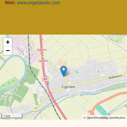
Web:
www.ergelabulic.com
+
−
1 km
© OpenStreetMap contributors