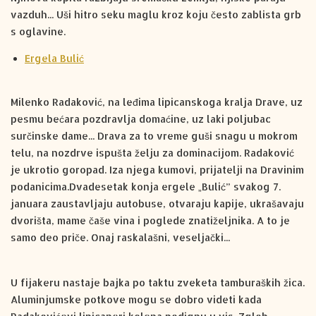
vazduh... Uši hitro seku maglu kroz koju često zablista grb
s oglavine.
Ergela Bulić
Milenko Radaković, na leđima lipicanskoga kralja Drave, uz
pesmu bećara pozdravlja domaćine, uz laki poljubac
surčinske dame... Drava za to vreme guši snagu u mokrom
telu, na nozdrve ispušta želju za dominacijom. Radaković
je ukrotio goropad. Iza njega kumovi, prijatelji na Dravinim
podanicima.Dvadesetak konja ergele „Bulić” svakog 7.
januara zaustavljaju autobuse, otvaraju kapije, ukrašavaju
dvorišta, mame čaše vina i poglede znatiželjnika. A to je
samo deo priče. Onaj raskalašni, veseljački...
U fijakeru nastaje bajka po taktu zveketa tamburaških žica.
Aluminjumske potkove mogu se dobro videti kada