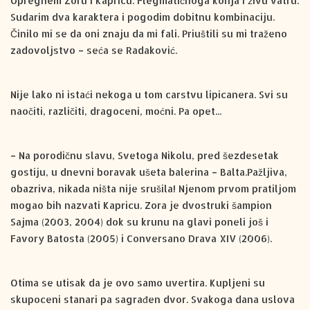
Upregnem Zoru i Kapricu. Flegmatičnoga konja i živu vatru.
Sudarim dva karaktera i pogodim dobitnu kombinaciju.
Činilo mi se da oni znaju da mi fali. Priuštili su mi traženo
zadovoljstvo – seća se Radaković.
Nije lako ni istaći nekoga u tom carstvu lipicanera. Svi su
naočiti, različiti, dragoceni, moćni. Pa opet...
– Na porodičnu slavu, Svetoga Nikolu, pred šezdesetak
gostiju, u dnevni boravak ušeta balerina – Balta.Pažljiva,
obazriva, nikada ništa nije srušila! Njenom prvom pratiljom
mogao bih nazvati Kapricu. Zora je dvostruki šampion
Sajma (2003, 2004) dok su krunu na glavi poneli još i
Favory Batosta (2005) i Conversano Drava XIV (2006).
Otima se utisak da je ovo samo uvertira. Kupljeni su
skupoceni stanari pa sagrađen dvor. Svakoga dana uslova