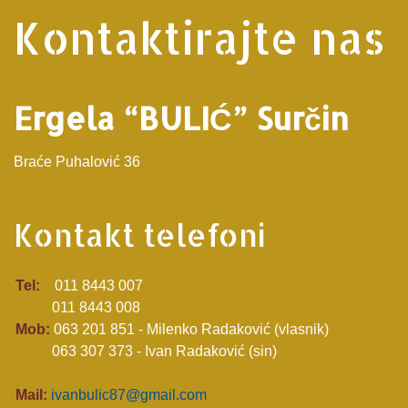
Kontaktirajte nas
Ergela “BULIĆ” Surčin
Bra
ć
e Puhalović 36
Kontakt telefoni
Tel:
011 8443 007
011 8443 008
Mob:
063 201 851 - Milenko Radaković (vlasnik)
063 307 373 - Ivan Radaković (sin)
Mail:
ivanbulic87@gmail.com